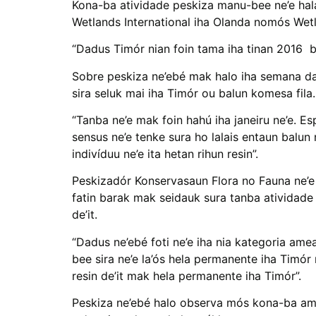
Kona-ba atividade peskiza manu-bee ne’e hala
Wetlands International iha Olanda nomós Wet
“Dadus Timór nian foin tama iha tinan 2016 ba
Sobre peskiza ne’ebé mak halo iha semana daru
sira seluk mai iha Timór ou balun komesa fila.
“Tanba ne’e mak foin hahú iha janeiru ne’e. E
sensus ne’e tenke sura ho lalais entaun balun 
indivíduu ne’e ita hetan rihun resin”.
Peskizadór Konservasaun Flora no Fauna ne’e r
fatin barak mak seidauk sura tanba atividade i
de’it.
“Dadus ne’ebé foti ne’e iha nia kategoria am
bee sira ne’e la’ós hela permanente iha Timór
resin de’it mak hela permanente iha Timór”.
Peskiza ne’ebé halo observa mós kona-ba ambi