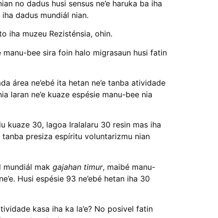
nian no dadus husi sensus ne’e haruka ba iha
 iha dadus mundiál nian.
to iha muzeu Rezisténsia, ohin.
 manu-bee sira foin halo migrasaun husi fatin
da área ne’ebé ita hetan ne’e tanba atividade
 nia laran ne’e kuaze espésie manu-bee nia
u kuaze 30, lagoa Iralalaru 30 resin mas iha
n tanba presiza espíritu voluntarizmu nian
el mundiál mak
gajahan timur
, maibé manu-
ne’e. Husi espésie 93 ne’ebé hetan iha 30
vidade kasa iha ka la’e? No posivel fatin