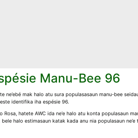
Espésie Manu-Bee 96
 ALL HABITATS IN BOTH T
MARINE ECOSYSTEMS
e ne’ebé mak halo atu sura populasasaun manu-bee seidauk
te identifika iha espésie 96.
o Rosa, hatete AWC ida ne’e halo atu konta populasaun man
connected terrestrial and marine habitats and promotes ecol
ak bele halo estimasaun katak kada anu nia populasaun ne’e
e of KFF works which are stated in article 3 of KFF’s sta