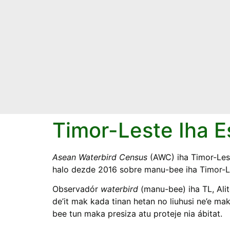
Timor-Leste Iha 
PROTECTION OF
Asean Waterbird Census
(AWC) iha Timor-Lest
halo dezde 2016 sobre manu-bee iha Timor-Les
te to
ful
Observadór
waterbird
(manu-bee) iha TL, Alit
Goal 1 strives to protect the inter
onal
de’it mak kada tinan hetan no liuhusi ne’e m
them
bee tun maka presiza atu proteje nia ábitat.