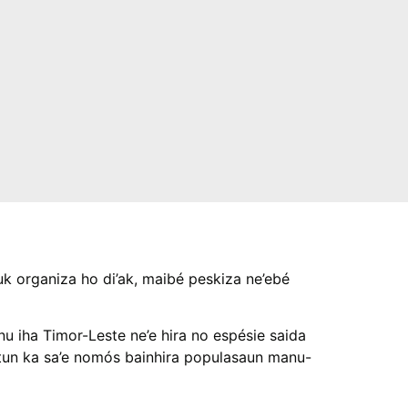
ERRESTRIAL AND
P
 organiza ho di’ak, maibé peskiza ne’ebé
u iha Timor-Leste ne’e hira no espésie saida
ogical balance. It is an overarching
Refl
 tun ka sa’e nomós bainhira populasaun manu-
tute.
Timor