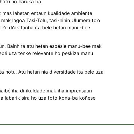
 hotu no haruka ba.
’ak mas lahetan entaun kualidade ambiente
mak lagoa Tasi-Tolu, tasi-ninin Ulumera to’o
ne’e di’ak tanba ita bele hetan manu-bee.
alun. Bainhira atu hetan espésie manu-bee mak
ebé uza tenke relevante ho peskiza manu
ta hotu. Atu hetan nia diversidade ita bele uza
maibé iha difikuldade mak iha imprensaun
a labarik sira ho uza foto kona-ba koñese