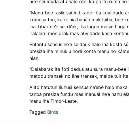
ne’e sei muda atu halo otél ka portu ruma no 
“Manu-bee rasik sai indikadór ba kualidade am
komesa tun, karik nia hahán mak laiha, bee ko
iha Tibar ne’e sei di’ak, iha lagoa masin Laga
Iralalaru mós di’ak mas atividade kasa kontinu
Entantu sensus ne’e seidauk halo iha kosta sú
presiza iha minuklu hodi konta manu no káme
nian.
“Dalabarak ita foti dadus atu sura manu-bee it
métodu transek no line transek, maibé tuir ita
Alito hatutun liuhusi sensus ne’ebé halo mak
tanba presiza fundu mas manuál ne’e hahú ela
manu iha Timor-Leste.
Tagged
Birds