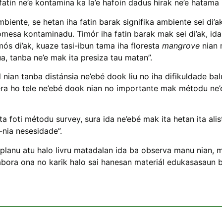
fatin ne’e kontamina ka la’e hafoin dadus hirak ne’e hatama
biente, se hetan iha fatin barak signifika ambiente sei di
mesa kontaminadu. Timór iha fatin barak mak sei di’ak, ida 
 mós di’ak, kuaze tasi-ibun tama iha floresta
mangrove
nian 
a, tanba ne’e mak ita presiza tau matan”.
l nian tanba distánsia ne’ebé dook liu no iha difikuldade b
ra ho tele ne’ebé dook nian no importante mak métodu ne’
a foti métodu survey, sura ida ne’ebé mak ita hetan ita alis
-nia nesesidade”.
a planu atu halo livru matadalan ida ba observa manu nian, 
bora ona no karik halo sai hanesan materiál edukasasaun b