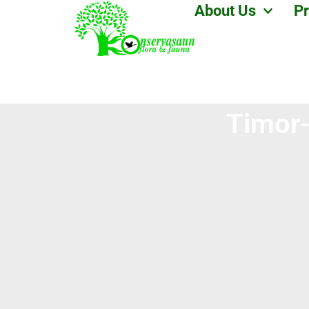
About Us
Pr
Timor-