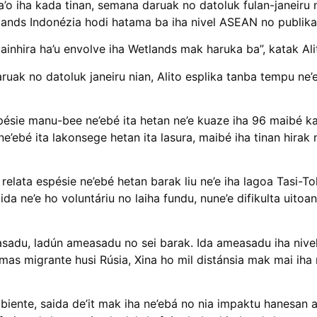
’o iha kada tinan, semana daruak no datoluk fulan-janeiru 
Click Here
lands Indonézia hodi hatama ba iha nivel ASEAN no publika
inhira ha’u envolve iha Wetlands mak haruka ba”, katak Ali
ak no datoluk janeiru nian, Alito esplika tanba tempu ne’e
spésie manu-bee ne’ebé ita hetan ne’e kuaze iha 96 maibé ka
ne’ebé ita lakonsege hetan ita lasura, maibé iha tinan hirak
elata espésie ne’ebé hetan barak liu ne’e iha lagoa Tasi-Tol
da ne’e ho voluntáriu no laiha fundu, nune’e difikulta uitoa
easadu, ladún ameasadu no sei barak. Ida ameasadu iha niv
 mas migrante husi Rúsia, Xina ho mil distánsia mak mai iha 
ente, saida de’it mak iha ne’ebá no nia impaktu hanesan ati